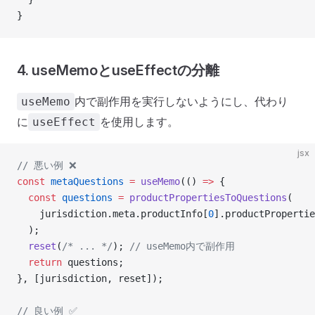
}
4. useMemoとuseEffectの分離
内で副作用を実行しないようにし、代わり
useMemo
に
を使用します。
useEffect
jsx
// 悪い例 ❌
const
 metaQuestions
 =
 useMemo
(() 
=>
 {
  const
 questions
 =
 productPropertiesToQuestions
(
    jurisdiction.meta.productInfo[
0
].productPropertie
  );
  reset
(
/* ... */
); 
// useMemo内で副作用
  return
 questions;
}, [jurisdiction, reset]);
// 良い例 ✅