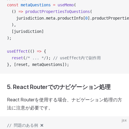
const
 metaQuestions
 =
 useMemo
(
  () 
=>
 productPropertiesToQuestions
(
    jurisdiction.meta.productInfo[
0
].productPropertie
  ),
  [jurisdiction]
);
useEffect
(() 
=>
 {
  reset
(
/* ... */
); 
// useEffect内で副作用
}, [reset, metaQuestions]);
5. React Routerでのナビゲーション処理
React Routerを使用する場合、ナビゲーション処理の方
法に注意が必要です。
jsx
// 問題のある例 ❌