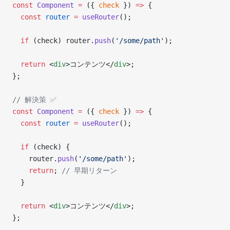
const
 Component
 =
 ({ 
check
 }) 
=>
 {
  const
 router
 =
 useRouter
();
  if
 (check) router.
push
(
'/some/path'
);
  return
 <
div
>コンテンツ</
div
>;
};
// 解決策 ✅
const
 Component
 =
 ({ 
check
 }) 
=>
 {
  const
 router
 =
 useRouter
();
  if
 (check) {
    router.
push
(
'/some/path'
);
    return
; 
// 早期リターン
  }
  return
 <
div
>コンテンツ</
div
>;
};