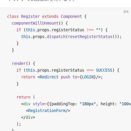
jsx
class
 Register
 extends
 Component
 {
  componentWillUnmount
() {
    if
 (
this
.props.registerStatus 
!==
 ""
) {
      this
.props.
dispatch
(
resetRegisterStatus
());
    }
  }
  render
() {
    if
 (
this
.props.registerStatus 
===
 SUCCESS
) { 
      return
 <
Redirect
 push
 to
=
{
LOGIN
}/>;
    }
    return
 (
      <
div
 style
=
{{paddingTop: 
"180px"
, height: 
"100v
        <
RegistrationForm
/>
      </
div
>
    );
  }