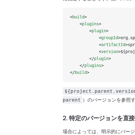
<
build
>
    <
plugins
>
        <
plugin
>
            <
groupId
>org.sp
            <
artifactId
>spr
            <
version
>${proj
        </
plugin
>
    </
plugins
>
</
build
>
${project.parent.versio
）のバージョンを参照
parent
2. 特定のバージョンを直
場合によっては、明示的にバージ