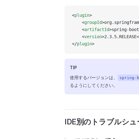
<
plugin
>
    <
groupId
>org.springfram
    <
artifactId
>spring-boot
    <
version
>2.3.5.RELEASE<
</
plugin
>
TIP
使用するバージョンは、
spring-
るようにしてください。
IDE別のトラブルシ