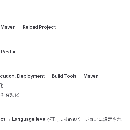
→
Maven
→
Reload Project
 Restart
ecution, Deployment
→
Build Tools
→
Maven
化
s
を有効化
ect
→
Language level
が正しいJavaバージョンに設定され