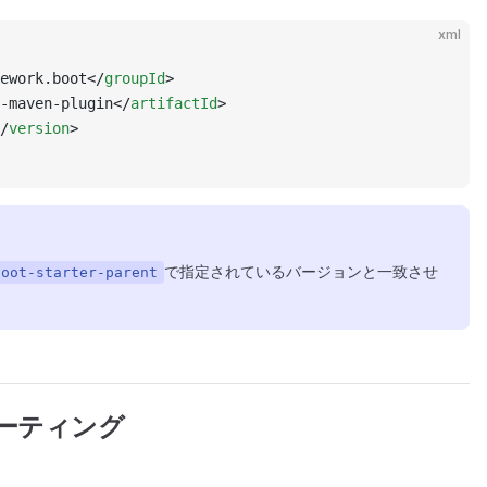
xml
ework.boot</
groupId
>
-maven-plugin</
artifactId
>
/
version
>
で指定されているバージョンと一致させ
boot-starter-parent
ューティング