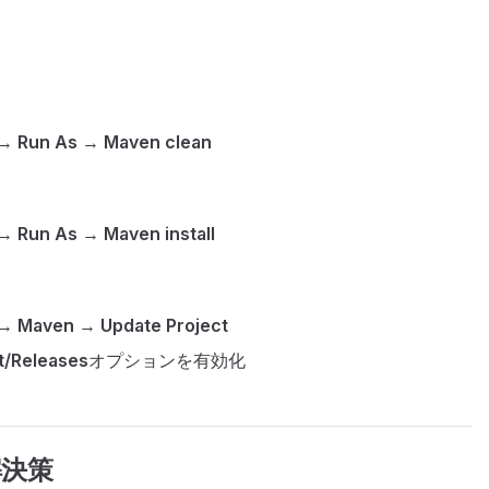
 →
Run As
→
Maven clean
 →
Run As
→
Maven install
 →
Maven
→
Update Project
t/Releases
オプションを有効化
解決策