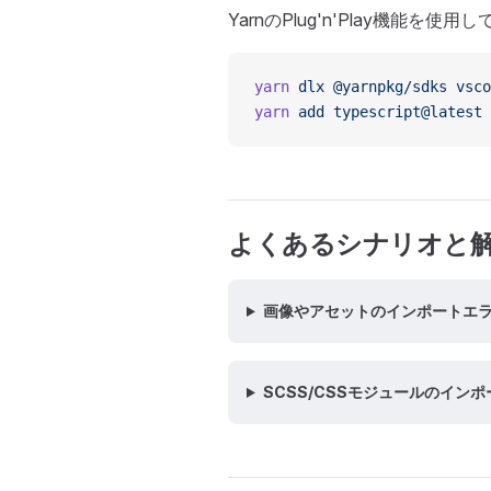
YarnのPlug'n'Play機能
yarn
 dlx
 @yarnpkg/sdks
 vsco
yarn
 add
 typescript@latest
 
よくあるシナリオと
画像やアセットのインポートエ
SCSS/CSSモジュールのイン