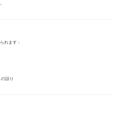
。
られます：
スの誤り