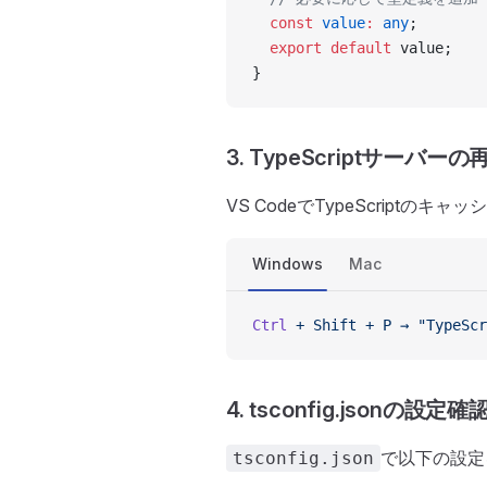
  const
 value
:
 any
;
  export
 default
 value;
}
3. TypeScriptサーバー
VS CodeでTypeScriptの
Windows
Mac
Ctrl
 +
 Shift
 +
 P
 →
 "TypeScr
4. tsconfig.jsonの設定確
で以下の設定
tsconfig.json