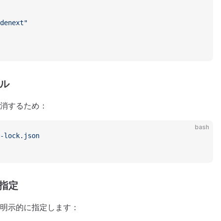
denext"
ール
消するため：
bash
-lock.json
的指定
明示的に指定します：