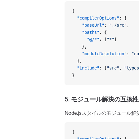
{
  "compilerOptions"
: {
    "baseUrl"
: 
"./src"
,
    "paths"
: {
      "@/*"
: [
"*"
]
    },
    "moduleResolution"
: 
"no
  },
  "include"
: [
"src"
, 
"types
}
5. モジュール解決の互換
Node.jsスタイルのモジュール
{