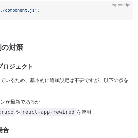
typescript
./component.js'
;
別の対策
RA) プロジェクト
を管理しているため、基本的に追加設定は不要ですが、以下の点を
ョンが最新であるか
や
を使用
craco
react-app-rewired
る場合