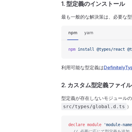
1. 型定義のインストール
最も一般的な解決策は、必要な型
npm
yarn
npm
 install
 @types/react
 @t
利用可能な型定義は
DefinitelyT
2. カスタム型定義ファイ
型定義が存在しないモジュールの
）
src/types/global.d.ts
declare
 module
 'module-name
  // 必要に応じて型定義を追加