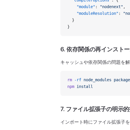
  "compilerOptions"
: {
    "module"
: 
"nodenext"
,
    "moduleResolution"
: 
"no
  }
}
6. 依存関係の再インスト
キャッシュや依存関係の問題を解
rm
 -rf
 node_modules
 package
npm
 install
7. ファイル拡張子の明示
インポート時にファイル拡張子を