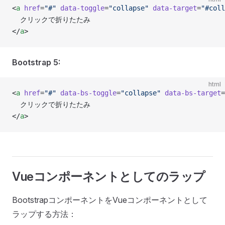
<
a
 href
=
"#"
 data-toggle
=
"collapse"
 data-target
=
"#coll
  クリックで折りたたみ
</
a
>
Bootstrap 5:
html
<
a
 href
=
"#"
 data-bs-toggle
=
"collapse"
 data-bs-target
=
  クリックで折りたたみ
</
a
>
Vueコンポーネントとしてのラップ
BootstrapコンポーネントをVueコンポーネントとして
ラップする方法：