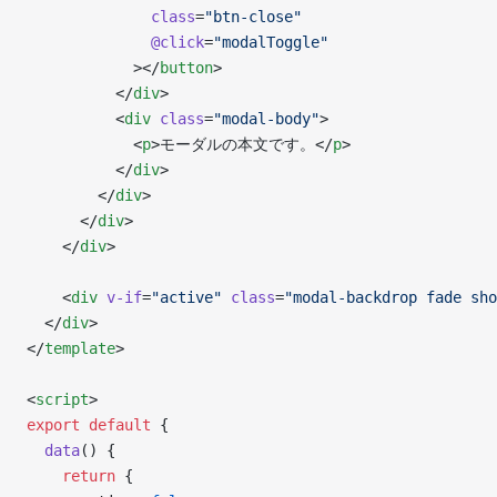
              class
=
"btn-close"
              @click
=
"modalToggle"
            ></
button
>
          </
div
>
          <
div
 class
=
"modal-body"
>
            <
p
>モーダルの本文です。</
p
>
          </
div
>
        </
div
>
      </
div
>
    </
div
>
    <
div
 v-if
=
"active"
 class
=
"modal-backdrop fade sho
  </
div
>
</
template
>
<
script
>
export
 default
 {
  data
() {
    return
 {