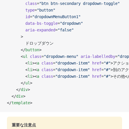
        class
=
"btn btn-secondary dropdown-toggle"
        type
=
"button"
        id
=
"dropdownMenuButton1"
        data-bs-toggle
=
"dropdown"
        aria-expanded
=
"false"
      >
        ドロップダウン
      </
button
>
      <
ul
 class
=
"dropdown-menu"
 aria-labelledby
=
"drop
        <
li
><
a
 class
=
"dropdown-item"
 href
=
"#"
>アクショ
        <
li
><
a
 class
=
"dropdown-item"
 href
=
"#"
>別のアク
        <
li
><
a
 class
=
"dropdown-item"
 href
=
"#"
>その他<
      </
ul
>
    </
div
>
  </
div
>
</
template
>
重要な注意点