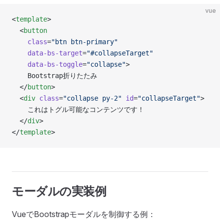
vue
<
template
>
  <
button
    class
=
"btn btn-primary"
    data-bs-target
=
"#collapseTarget"
    data-bs-toggle
=
"collapse"
>
    Bootstrap折りたたみ
  </
button
>
  <
div
 class
=
"collapse py-2"
 id
=
"collapseTarget"
>
    これはトグル可能なコンテンツです！
  </
div
>
</
template
>
モーダルの実装例
VueでBootstrapモーダルを制御する例：