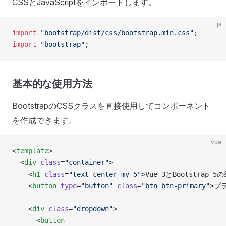
CSSとJavaScriptをインポートします。
js
import
 "bootstrap/dist/css/bootstrap.min.css"
;
import
 "bootstrap"
;
基本的な使用方法
BootstrapのCSSクラスを直接使用してコンポーネント
を作成できます。
vue
<
template
>
  <
div
 class
=
"container"
>
    <
h1
 class
=
"text-center my-5"
>Vue 3とBootstrap 5
    <
button
 type
=
"button"
 class
=
"btn btn-primary"
>プ
    <
div
 class
=
"dropdown"
>
      <
button