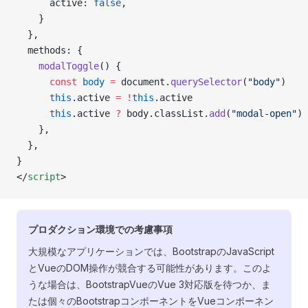
      active: 
false
,
    }
  },
  methods: {
    modalToggle
() {
      const
 body
 =
 document.
querySelector
(
"body"
)
      this
.active 
=
 !
this
.active
      this
.active 
?
 body.classList.
add
(
"modal-open"
) 
    },
  },
}
</
script
>
プロダクション環境での考慮事項
大規模なアプリケーションでは、BootstrapのJavaScript
とVueのDOM操作が競合する可能性があります。このよ
うな場合は、BootstrapVueのVue 3対応版を待つか、ま
たは個々のBootstrapコンポーネントをVueコンポーネン