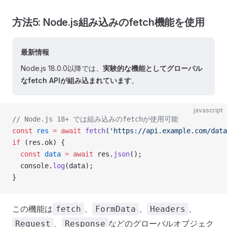
方法5: Node.js組み込みのfetch機能を使用
最新情報
Node.js 18.0.0以降では、
実験的な機能としてグローバル
なfetch APIが組み込まれています
。
javascript
// Node.js 18+ では組み込みのfetchが使用可能
const
 res
 =
 await
 fetch
(
'https://api.example.com/data
if
 (res.ok) {
  const
 data
 =
 await
 res.
json
();
  console.
log
(data);
}
この機能は
、
、
、
fetch
FormData
Headers
、
などのグローバルオブジェク
Request
Response