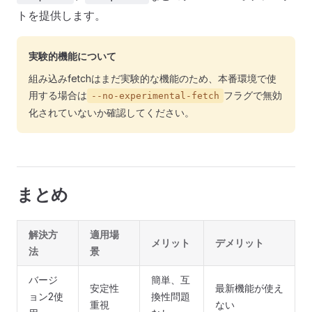
トを提供します。
実験的機能について
組み込みfetchはまだ実験的な機能のため、本番環境で使
用する場合は
フラグで無効
--no-experimental-fetch
化されていないか確認してください。
まとめ
解決方
適用場
メリット
デメリット
法
景
バージ
簡単、互
安定性
最新機能が使え
ョン2使
換性問題
重視
ない