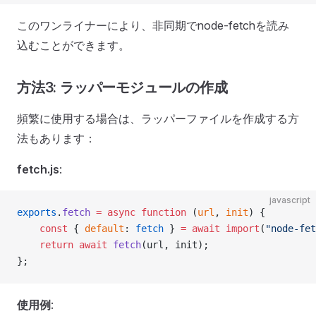
このワンライナーにより、非同期でnode-fetchを読み
込むことができます。
方法3: ラッパーモジュールの作成
頻繁に使用する場合は、ラッパーファイルを作成する方
法もあります：
fetch.js
:
javascript
exports
.
fetch
 =
 async
 function
 (
url
, 
init
) {
    const
 { 
default
: 
fetch
 } 
=
 await
 import
(
"node-fet
    return
 await
 fetch
(url, init);
};
使用例
: