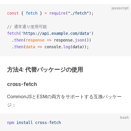
javascript
const
 { 
fetch
 } 
=
 require
(
"./fetch"
);
// 通常通り使用可能
fetch
(
'https://api.example.com/data'
)
  .
then
(
response
 =>
 response.
json
())
  .
then
(
data
 =>
 console.
log
(data));
方法4: 代替パッケージの使用
cross-fetch
CommonJSとESMの両方をサポートする互換パッケー
ジ：
bash
npm
 install
 cross-fetch