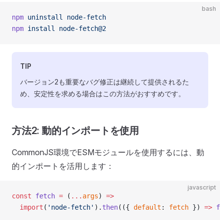
bash
npm
 uninstall
 node-fetch
npm
 install
 node-fetch@2
TIP
バージョン2も重要なバグ修正は継続して提供されるた
め、安定性を求める場合はこの方法がおすすめです。
方法2: 動的インポートを使用
CommonJS環境でESMモジュールを使用するには、動
的インポートを活用します：
javascript
const
 fetch
 =
 (
...
args
) 
=>
  import
(
'node-fetch'
).
then
(({ 
default
: 
fetch
 }) 
=>
 f