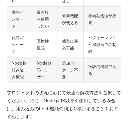
用
なし
動的イ
最新版
最新機能
非同期処理が必
ンポー
を使用
が使える
要
ト
したい
代替パ
パフォーマンス
互換性
簡単に導
ッケー
や機能面での制
重視
入可能
ジ
限
Node.js
Node.js
追加パッ
実験的機能であ
組み込
18+ユー
ケージ不
る
み機能
ザー
要
プロジェクトの状況に応じて最適な解決方法を選択して
ください。特に、Node.js 18以降を使用している場合
は、組み込みのfetch機能の利用を検討することをおす
すめします。