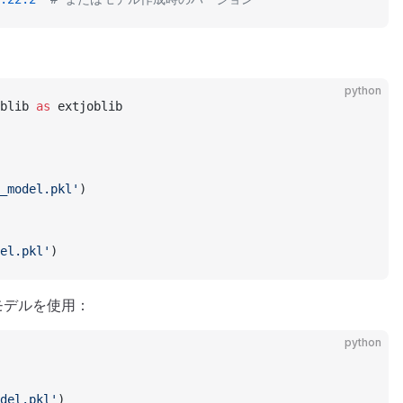
python
blib 
as
 extjoblib
_model.pkl'
)
el.pkl'
)
モデルを使用：
python
del.pkl'
)