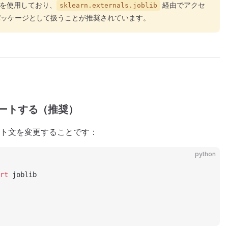
blib を使用しており、
経由でアクセ
sklearn.externals.joblib
パッケージとして扱うことが推奨されています。
インポートする（推奨）
ト文を変更することです：
python
rt
 joblib