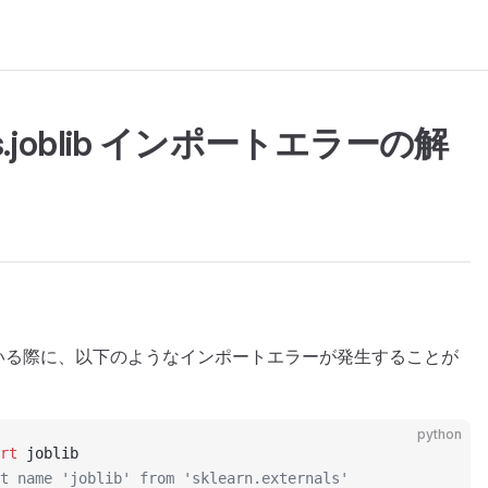
rnals.joblib インポートエラーの解
rn) を使用している際に、以下のようなインポートエラーが発生することが
python
rt
 joblib
t name 'joblib' from 'sklearn.externals'