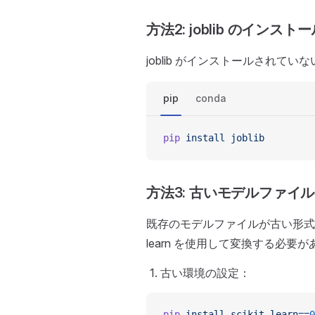
方法2: joblib のインスト
joblib がインストールされ
pip
conda
pip
 install
 joblib
方法3: 古いモデルファイ
既存のモデルファイルが古い形式で
learn を使用して変換する必要
古い環境の設定：
pip
 install
 scikit-learn==
0