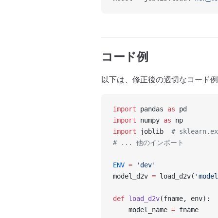
コード例
以下は、修正後の適切なコード例
import
 pandas 
as
 pd 
import
 numpy 
as
 np
import
 joblib  
# sklearn
# ... 他のインポート
ENV
 =
 'dev'
model_d2v 
=
 load_d2v(
'model
def
 load_d2v
(fname, env):
    model_name 
=
 fname