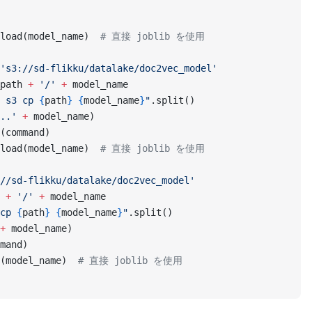
load(model_name)  
# 直接 joblib を使用
's3://sd-flikku/datalake/doc2vec_model'
path 
+
 '/'
 +
 model_name
 s3 cp 
{
path
}
 {
model_name
}
"
.split()
..'
 +
 model_name)
(command)
load(model_name)  
# 直接 joblib を使用
//sd-flikku/datalake/doc2vec_model'
 
+
 '/'
 +
 model_name
cp 
{
path
}
 {
model_name
}
"
.split()
+
 model_name)
mand)
(model_name)  
# 直接 joblib を使用