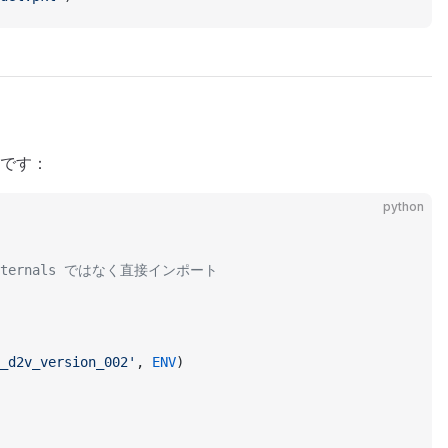
です：
python
.externals ではなく直接インポート
_d2v_version_002'
, 
ENV
)