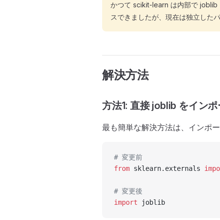
かつて scikit-learn は内部で jo
スできましたが、現在は独立した
解決方法
方法1: 直接 joblib を
最も簡単な解決方法は、インポー
# 変更前
from
 sklearn.externals 
impo
# 変更後
import
 joblib