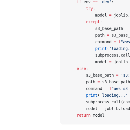
    if
 env 
==
 'dev'
:
        try
: 
            model 
=
 joblib.
        except
:
            s3_base_path 
=
 
            path 
=
 s3_base_
            command 
=
 f
"aws
            print
(
'loading.
            subprocess.call
            model 
=
 joblib.
    else
:
        s3_base_path 
=
 's3:
        path 
=
 s3_base_path
        command 
=
 f
"aws s3 
        print
(
'loading...'
 
        subprocess.call(com
        model 
=
 joblib.load
    return
 model