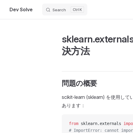
Dev Solve
Search
K
Skip to content
sklearn.exte
決方法
問題の概要
scikit-learn (sklea
あります：
from
 sklearn.externals 
impo
# ImportError: cannot impor