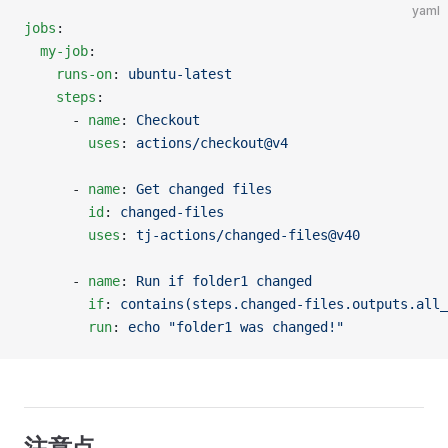
yaml
jobs
:
  my-job
:
    runs-on
: 
ubuntu-latest
    steps
:
      - 
name
: 
Checkout
        uses
: 
actions/checkout@v4
      - 
name
: 
Get changed files
        id
: 
changed-files
        uses
: 
tj-actions/changed-files@v40
      - 
name
: 
Run if folder1 changed
        if
: 
contains(steps.changed-files.outputs.all_
        run
: 
echo "folder1 was changed!"
注意点