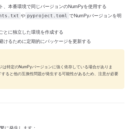
スト、本番環境で同じバージョンのNumPyを使用する
や
でNumPyバージョンを明
nts.txt
pyproject.toml
トごとに独立した環境を作成する
を避けるために定期的にパッケージを更新する
ケージは特定のNumPyバージョンに強く依存している場合がありま
ードすると他の互換性問題が発生する可能性があるため、注意が必要
繁に発生します：