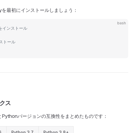
Pyを最初にインストールしましょう：
bash
yをインストール
ストール
クス
とPythonバージョンの互換性をまとめたものです：
6
Python 3.7
Python 3.8+