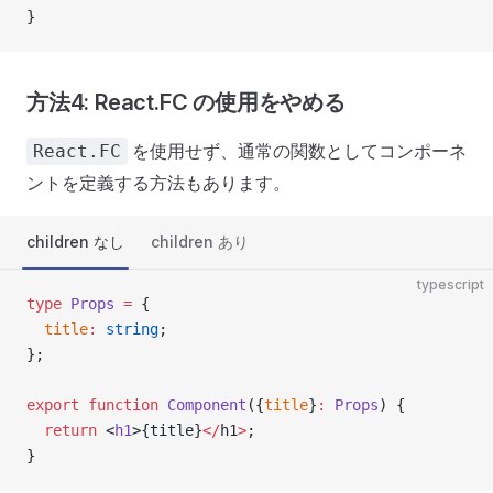
}
方法4: React.FC の使用をやめる
を使用せず、通常の関数としてコンポーネ
React.FC
ントを定義する方法もあります。
children なし
children あり
typescript
type
 Props
 =
 {
  title
:
 string
;
};
export
 function
 Component
({
title
}
:
 Props
) {
  return
 <
h1
>{title}
</
h1
>
;
}