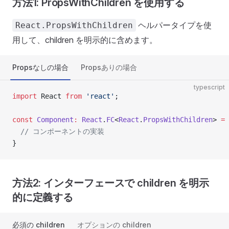
方法1: PropsWithChildren を使用する
ヘルパータイプを使
React.PropsWithChildren
用して、children を明示的に含めます。
Propsなしの場合
Propsありの場合
typescript
import
 React 
from
 'react'
;
const
 Component
:
 React
.
FC
<
React
.
PropsWithChildren
> 
=
 
  // コンポーネントの実装
}
方法2: インターフェースで children を明示
的に定義する
必須の children
オプションの children