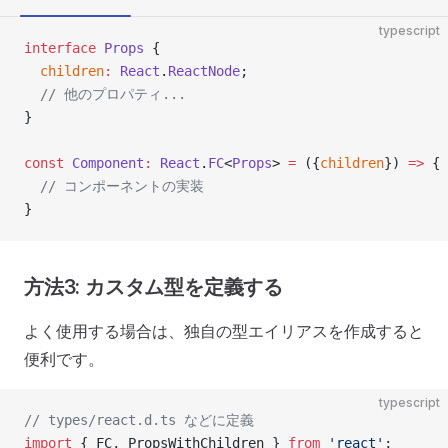
typescript
interface
 Props
 {
  children
:
 React
.
ReactNode
;
  // 他のプロパティ...
}
const
 Component
:
 React
.
FC
<
Props
> 
=
 ({
children
}) 
=>
 {
  // コンポーネントの実装
}
方法3: カスタム型を定義する
よく使用する場合は、独自の型エイリアスを作成すると
便利です。
typescript
// types/react.d.ts などに定義
import
 { FC, PropsWithChildren } 
from
 'react'
;