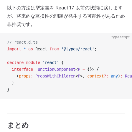
以下の方法は型定義を React 17 以前の状態に戻します
が、将来的な互換性の問題が発生する可能性があるため
非推奨です。
typescript
// react.d.ts
import
 *
 as
 React 
from
 '@types/react'
;
declare
 module
 'react'
 {
  interface
 FunctionComponent
<
P
 =
 {}> {
    (
props
:
 PropsWithChildren
<
P
>, 
context
?:
 any
)
:
 Rea
  }
}
まとめ