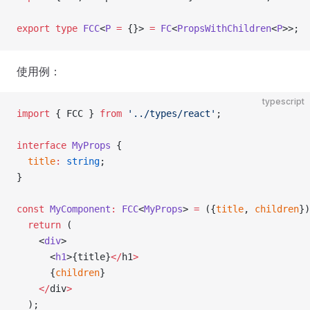
export
 type
 FCC
<
P
 =
 {}> 
=
 FC
<
PropsWithChildren
<
P
>>;
使用例：
typescript
import
 { FCC } 
from
 '../types/react'
;
interface
 MyProps
 {
  title
:
 string
;
}
const
 MyComponent
:
 FCC
<
MyProps
> 
=
 ({
title
, 
children
})
  return
 (
    <
div
>
      <
h1
>{title}
</
h1
>
      {
children
}
    </
div
>
  );