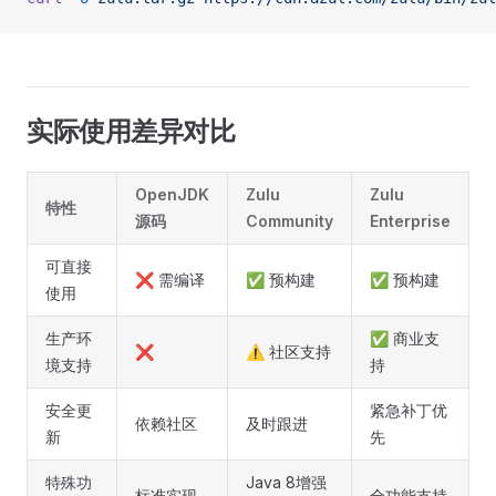
实际使用差异对比
OpenJDK
Zulu
Zulu
特性
源码
Community
Enterprise
可直接
❌ 需编译
✅ 预构建
✅ 预构建
使用
生产环
✅ 商业支
❌
⚠️ 社区支持
境支持
持
安全更
紧急补丁优
依赖社区
及时跟进
新
先
特殊功
Java 8增强
标准实现
全功能支持