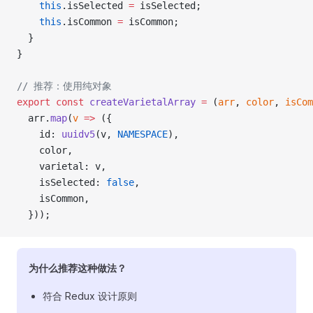
    this
.isSelected 
=
 isSelected;
    this
.isCommon 
=
 isCommon;
  }
}
// 推荐：使用纯对象
export
 const
 createVarietalArray
 =
 (
arr
, 
color
, 
isCom
  arr.
map
(
v
 =>
 ({
    id: 
uuidv5
(v, 
NAMESPACE
),
    color,
    varietal: v,
    isSelected: 
false
,
    isCommon,
  }));
为什么推荐这种做法？
符合 Redux 设计原则