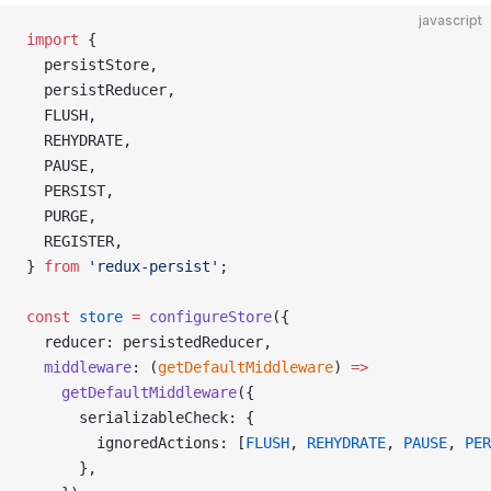
javascript
import
 {
  persistStore,
  persistReducer,
  FLUSH,
  REHYDRATE,
  PAUSE,
  PERSIST,
  PURGE,
  REGISTER,
} 
from
 'redux-persist'
;
const
 store
 =
 configureStore
({
  reducer: persistedReducer,
  middleware
: (
getDefaultMiddleware
) 
=>
    getDefaultMiddleware
({
      serializableCheck: {
        ignoredActions: [
FLUSH
, 
REHYDRATE
, 
PAUSE
, 
PER
      },