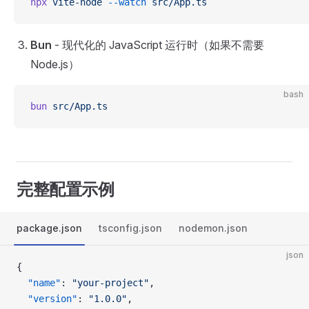
npx
 vite-node
 --watch
 src/App.ts
Bun
- 现代化的 JavaScript 运行时（如果不需要
Node.js）
bash
bun
 src/App.ts
完整配置示例
package.json
tsconfig.json
nodemon.json
json
{
  "name"
: 
"your-project"
,
  "version"
: 
"1.0.0"
,