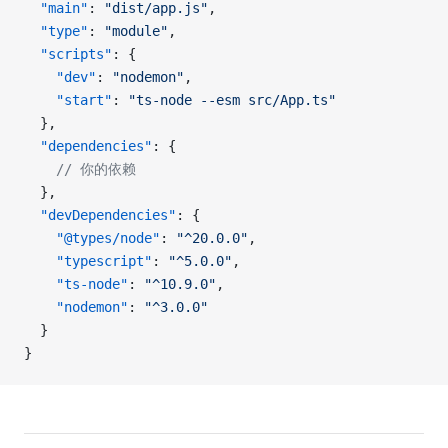
  "main"
: 
"dist/app.js"
,
  "type"
: 
"module"
,
  "scripts"
: {
    "dev"
: 
"nodemon"
,
    "start"
: 
"ts-node --esm src/App.ts"
  },
  "dependencies"
: {
    // 你的依赖
  },
  "devDependencies"
: {
    "@types/node"
: 
"^20.0.0"
,
    "typescript"
: 
"^5.0.0"
,
    "ts-node"
: 
"^10.9.0"
,
    "nodemon"
: 
"^3.0.0"
  }
}