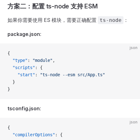
方案二：配置 ts-node 支持 ESM
如果你需要使用 ES 模块，需要正确配置
：
ts-node
package.json
:
json
{
  "type"
: 
"module"
,
  "scripts"
: {
    "start"
: 
"ts-node --esm src/App.ts"
  }
}
tsconfig.json
:
json
{
  "compilerOptions"
: {