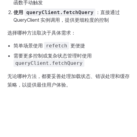
函数手动触发
使用
：直接通过
queryClient.fetchQuery
QueryClient 实例调用，提供更细粒度的控制
选择哪种方法取决于具体需求：
简单场景使用
更便捷
refetch
需要更多控制或复杂状态管理时使用
queryClient.fetchQuery
无论哪种方法，都要妥善处理加载状态、错误处理和缓存
策略，以提供最佳用户体验。