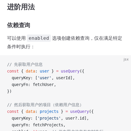
进阶用法
依赖查询
可以使用
选项创建依赖查询，仅在满足特定
enabled
条件时执行：
jsx
// 先获取用户信息
const
 { 
data
: 
user
 } 
=
 useQuery
({
  queryKey: [
'user'
, userId],
  queryFn: fetchUser,
})
// 然后获取用户的项目（依赖用户信息）
const
 { 
data
: 
projects
 } 
=
 useQuery
({
  queryKey: [
'projects'
, user?.id],
  queryFn: fetchProjects,