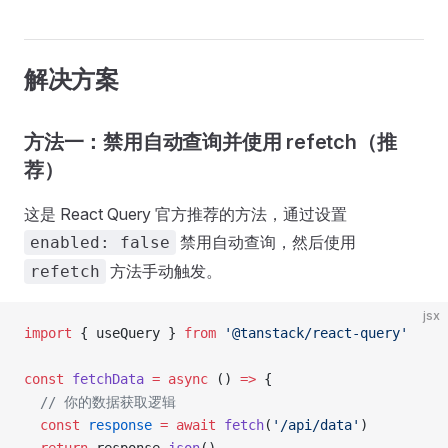
解决方案
方法一：禁用自动查询并使用 refetch（推
荐）
这是 React Query 官方推荐的方法，通过设置
禁用自动查询，然后使用
enabled: false
方法手动触发。
refetch
jsx
import
 { useQuery } 
from
 '@tanstack/react-query'
const
 fetchData
 =
 async
 () 
=>
 {
  // 你的数据获取逻辑
  const
 response
 =
 await
 fetch
(
'/api/data'
)