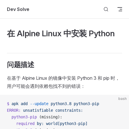
Skip to content
Dev Solve
在 Alpine Linux 中安装 Python
问题描述
在基于 Alpine Linux 的镜像中安装 Python 3 和 pip 时，
用户可能会遇到依赖包找不到的错误：
bash
$
 apk
 add
 --update
 python3.8
 python3-pip
ERROR:
 unsatisfiable
 constraints:
  python3-pip
 (missing):
    required
 by:
 world[python3-pip]