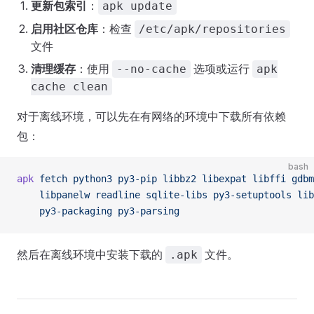
更新包索引
：
apk update
启用社区仓库
：检查
/etc/apk/repositories
文件
清理缓存
：使用
选项或运行
--no-cache
apk
cache clean
对于离线环境，可以先在有网络的环境中下载所有依赖
包：
bash
apk
 fetch
 python3
 py3-pip
 libbz2
 libexpat
 libffi
 gdbm
    libpanelw
 readline
 sqlite-libs
 py3-setuptools
 lib
    py3-packaging
 py3-parsing
然后在离线环境中安装下载的
文件。
.apk