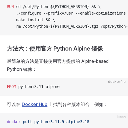
RUN
 cd /opt/Python-${PYTHON_VERSION} && \
    ./configure --prefix=/usr --enable-optimizations 
    make install && \
    rm /opt/Python-${PYTHON_VERSION}.tgz /opt/Python-
方法六：使用官方 Python Alpine 镜像
最简单的方法是直接使用官方提供的 Alpine-based
Python 镜像：
dockerfile
FROM
 python:3.11-alpine
可以在
Docker Hub
上找到各种版本组合，例如：
bash
docker
 pull
 python:3.11.9-alpine3.18