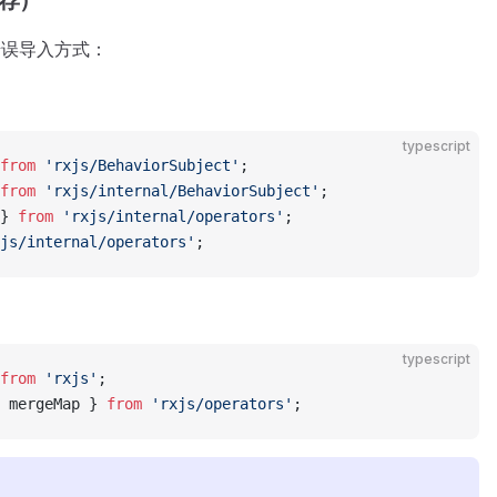
荐）
的错误导入方式：
typescript
from
 'rxjs/BehaviorSubject'
;
from
 'rxjs/internal/BehaviorSubject'
;
} 
from
 'rxjs/internal/operators'
;
js/internal/operators'
;
typescript
from
 'rxjs'
;
 mergeMap } 
from
 'rxjs/operators'
;