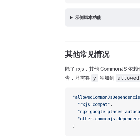
示例脚本功能
其他常见情况
除了 rxjs，其他 CommonJ
告，只需将
添加到
y
allowed
"allowedCommonJsDependencie
  "rxjs-compat"
,
  "ngx-google-places-autoco
  "other-commonjs-dependenc
]