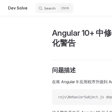
Dev Solve
Search
K
Skip to content
Angular 10+ 
化警告
问题描述
在将 Angular 9 应用程序升级
rxjs\BehaviorSubject.js dep