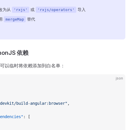
改为从
或
导入
'rxjs'
'rxjs/operators'
用
替代
mergeMap
onJS 依赖
可以临时将依赖添加到白名单：
json
devkit/build-angular:browser"
,
endencies"
: [