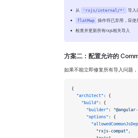
从
导入
'rxjs/internal/*'
操作符已弃用，应使
flatMap
检查并更新所有rxjs相关导入
方案二：配置允许的 Comm
如果不能立即修复所有导入问题，
{
  "architect"
: {
    "build"
: {
      "builder"
: 
"@angular-
      "options"
: {
        "allowedCommonJsDep
          "rxjs-compat"
,