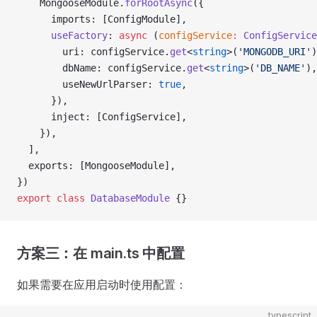
    MongooseModule.
forRootAsync
({
      imports: [ConfigModule],
      useFactory
: 
async
 (
configService
:
 ConfigService
        uri: configService.
get
<
string
>(
'MONGODB_URI'
)
        dbName: configService.
get
<
string
>(
'DB_NAME'
),
        useNewUrlParser: 
true
,
      }),
      inject: [ConfigService],
    }),
  ],
  exports: [MongooseModule],
})
export
 class
 DatabaseModule
 {}
方案三：在 main.ts 中配置
如果需要在应用启动时使用配置：
typescript