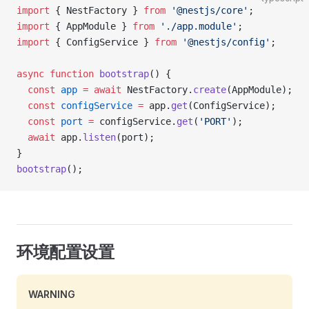
import
 { NestFactory } 
from
 '@nestjs/core'
;
import
 { AppModule } 
from
 './app.module'
;
import
 { ConfigService } 
from
 '@nestjs/config'
;
async
 function
 bootstrap
() {
  const
 app
 =
 await
 NestFactory.
create
(AppModule);
  const
 configService
 =
 app.
get
(ConfigService);
  const
 port
 =
 configService.
get
(
'PORT'
);
  await
 app.
listen
(port);
}
bootstrap
();
环境配置设置
WARNING