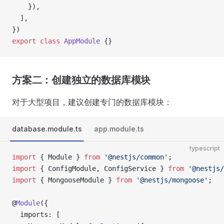
    }),
  ],
})
export
 class
 AppModule
 {}
方案二：创建独立的数据库模块
对于大型项目，建议创建专门的数据库模块：
database.module.ts
app.module.ts
typescript
import
 { Module } 
from
 '@nestjs/common'
;
import
 { ConfigModule, ConfigService } 
from
 '@nestjs/
import
 { MongooseModule } 
from
 '@nestjs/mongoose'
;
@
Module
({
  imports: [