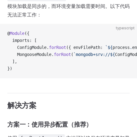
模块加载是同步的，而环境变量加载需要时间。以下代码
无法正常工作：
typescript
@
Module
({
  imports: [
    ConfigModule.
forRoot
({ envFilePath: 
`${
process
.
en
    MongooseModule.
forRoot
(
`mongodb+srv://${
ConfigMod
  ],
})
解决方案
方案一：使用异步配置（推荐）