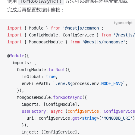
使用
方法可以确保在环境变量加载
forRootAsync()
完成后再配置数据库连接：
typescript
import
 { Module } 
from
 '@nestjs/common'
;
import
 { ConfigModule, ConfigService } 
from
 '@nestjs/
import
 { MongooseModule } 
from
 '@nestjs/mongoose'
;
@
Module
({
  imports: [
    ConfigModule.
forRoot
({
      isGlobal: 
true
,
      envFilePath: 
`.env.${
process
.
env
.
NODE_ENV
}`
,
    }),
    MongooseModule.
forRootAsync
({
      imports: [ConfigModule],
      useFactory
: 
async
 (
configService
:
 ConfigService
        uri: configService.
get
<
string
>(
'MONGODB_URI'
)
      }),
      inject: [ConfigService],