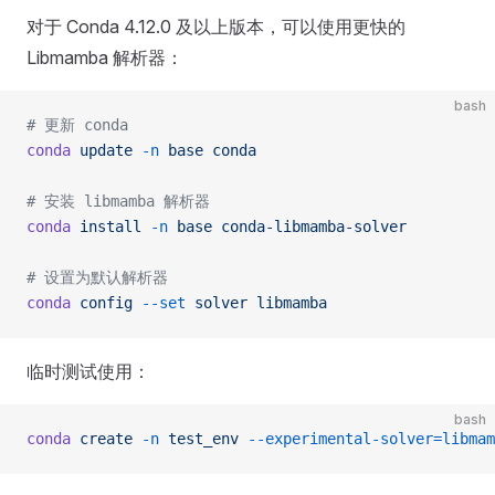
对于 Conda 4.12.0 及以上版本，可以使用更快的
Libmamba 解析器：
bash
# 更新 conda
conda
 update
 -n
 base
 conda
# 安装 libmamba 解析器
conda
 install
 -n
 base
 conda-libmamba-solver
# 设置为默认解析器
conda
 config
 --set
 solver
 libmamba
临时测试使用：
bash
conda
 create
 -n
 test_env
 --experimental-solver=libmam