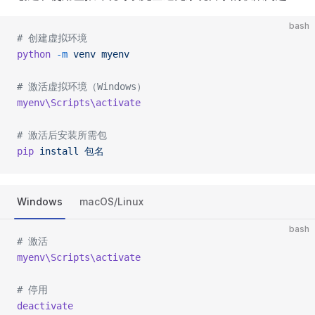
bash
# 创建虚拟环境
python
 -m
 venv
 myenv
# 激活虚拟环境（Windows）
myenv\Scripts\activate
# 激活后安装所需包
pip
 install
 包名
Windows
macOS/Linux
bash
# 激活
myenv\Scripts\activate
# 停用
deactivate