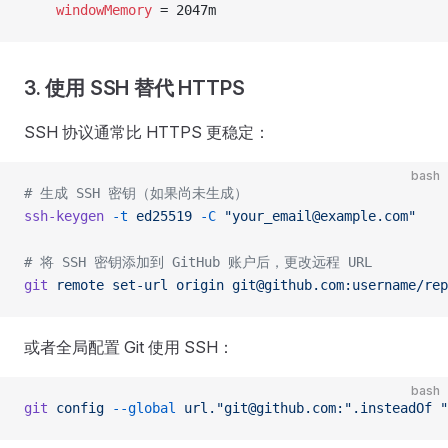
    windowMemory
 = 2047m
3. 使用 SSH 替代 HTTPS
SSH 协议通常比 HTTPS 更稳定：
bash
# 生成 SSH 密钥（如果尚未生成）
ssh-keygen
 -t
 ed25519
 -C
 "your_email@example.com"
# 将 SSH 密钥添加到 GitHub 账户后，更改远程 URL
git
 remote
 set-url
 origin
 git@github.com:username/rep
或者全局配置 Git 使用 SSH：
bash
git
 config
 --global
 url."git@github.com:".insteadOf
 "