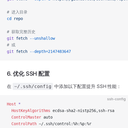
# 进入目录
cd
 repo
# 获取完整历史
git
 fetch
 --unshallow
# 或
git
 fetch
 --depth=2147483647
6. 优化 SSH 配置
在
中添加以下配置提升 SSH 性能：
~/.ssh/config
ssh-config
Host
 *
  HostKeyAlgorithms
 ecdsa-sha2-nistp256,ssh-rsa
  ControlMaster
 auto
  ControlPath
 ~/.ssh/control:%h:%p:%r