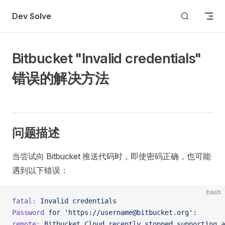
Skip to content
Dev Solve
Bitbucket "Invalid credentials"
错误的解决方法
问题描述
当尝试向 Bitbucket 推送代码时，即使密码正确，也可能
遇到以下错误：
bash
fatal:
 Invalid
 credentials
Password
 for
 'https://username@bitbucket.org':
remote:
 Bitbucket
 Cloud
 recently
 stopped
 supporting
 a