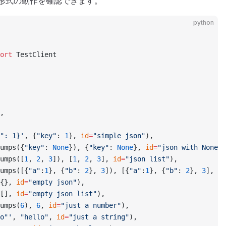
N形式の動作を確認できます。
python
ort
 TestClient
,
": 1}'
, {
"key"
: 
1
}, 
id
=
"simple json"
),
umps({
"key"
: 
None
}), {
"key"
: 
None
}, 
id
=
"json with None"
)
umps([
1
, 
2
, 
3
]), [
1
, 
2
, 
3
], 
id
=
"json list"
),
umps([{
"a"
:
1
}, {
"b"
: 
2
}, 
3
]), [{
"a"
:
1
}, {
"b"
: 
2
}, 
3
], 
id
{}, 
id
=
"empty json"
),
[], 
id
=
"empty json list"
),
umps(
6
), 
6
, 
id
=
"just a number"
),
o"'
, 
"hello"
, 
id
=
"just a string"
),