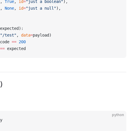
, 
True
, 
id
=
"just a boolean"
),
, 
None
, 
id
=
"just a null"
),
expected):
"/test"
, 
data
=
payload)
code 
==
 200
==
 expected
）
python
y