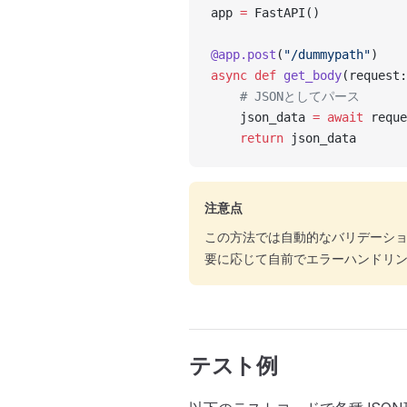
app 
=
 FastAPI()
@app.post
(
"/dummypath"
)
async
 def
 get_body
(request:
    # JSONとしてパース
    json_data 
=
 await
 reque
    return
 json_data
注意点
この方法では自動的なバリデーショ
要に応じて自前でエラーハンドリ
テスト例