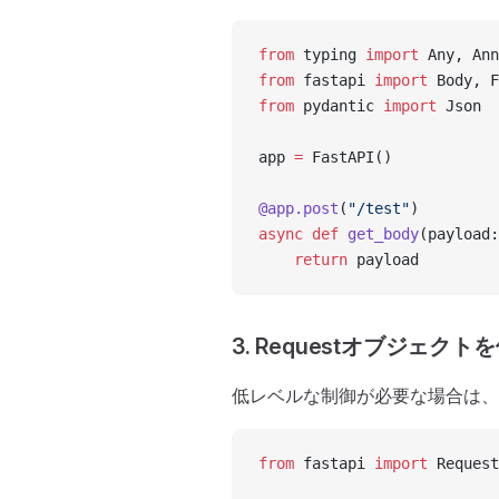
from
 typing 
import
 Any, Ann
from
 fastapi 
import
 Body, F
from
 pydantic 
import
 Json
app 
=
 FastAPI()
@app.post
(
"/test"
)
async
 def
 get_body
(payload:
    return
 payload
3. Requestオブジェク
低レベルな制御が必要な場合は、R
from
 fastapi 
import
 Request