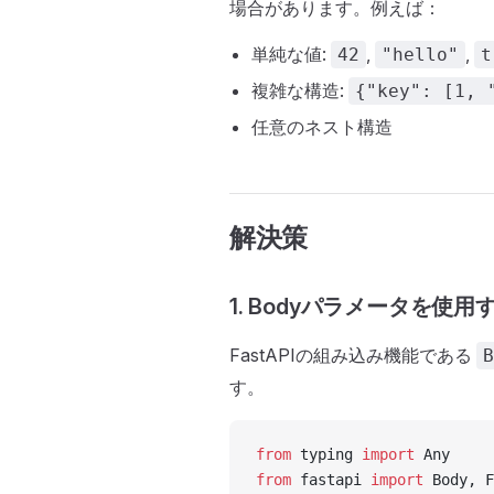
場合があります。例えば：
単純な値:
,
,
42
"hello"
t
複雑な構造:
{"key": [1, 
任意のネスト構造
解決策
1. Bodyパラメータを使
FastAPIの組み込み機能である
B
す。
from
 typing 
import
 Any
from
 fastapi 
import
 Body, F