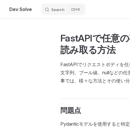
Dev Solve
Search
K
Skip to content
FastAPIで任
読み取る方法
FastAPIでリクエストボディ
文字列、ブール値、nullなどの
事では、様々な方法とその使い
問題点
Pydanticモデルを使用する