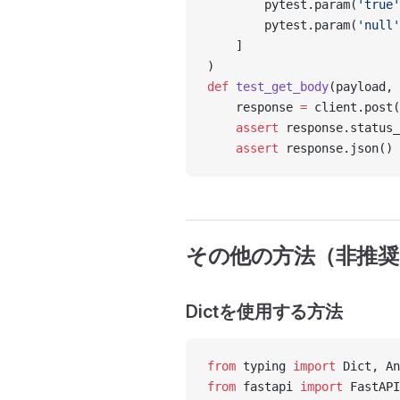
        pytest.param(
'true'
        pytest.param(
'null'
    ]
)
def
 test_get_body
(payload, 
    response 
=
 client.post(
    assert
 response.status_
    assert
 response.json() 
その他の方法（非推奨
Dictを使用する方法
from
 typing 
import
 Dict, An
from
 fastapi 
import
 FastAPI