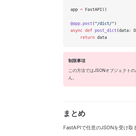
app 
=
 FastAPI()
@app.post
(
"/dict/"
)
async
 def
 post_dict
(data: D
    return
 data
制限事項
この方法ではJSONオブジェクト
ん。
まとめ
FastAPIで任意のJSONを