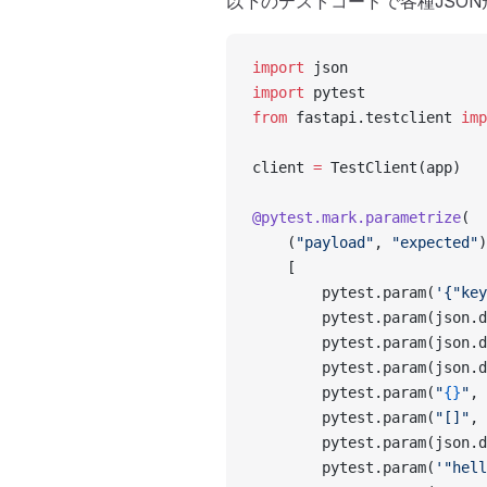
以下のテストコードで各種JSO
import
 json
import
 pytest
from
 fastapi.testclient 
imp
client 
=
 TestClient(app)
@pytest.mark.parametrize
(
    (
"payload"
, 
"expected"
)
    [
        pytest.param(
'{"key
        pytest.param(json.d
        pytest.param(json.d
        pytest.param(json.d
        pytest.param(
"
{}
"
, 
        pytest.param(
"[]"
, 
        pytest.param(json.d
        pytest.param(
'"hell