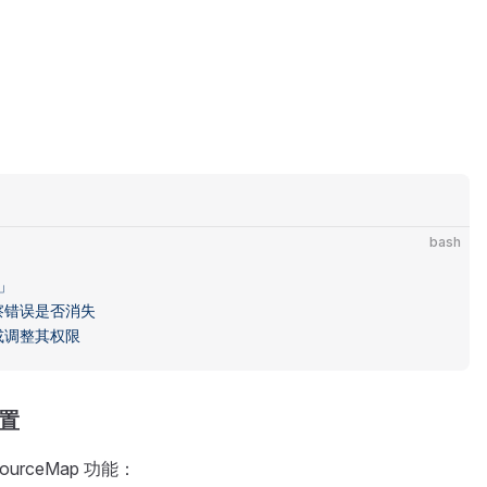
bash
」
察错误是否消失
或调整其权限
置
rceMap 功能：