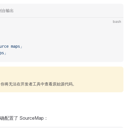
制台输出
bash
：
urce
 maps」
aps」
体验，你将无法在开发者工具中查看原始源代码。
置了 SourceMap：