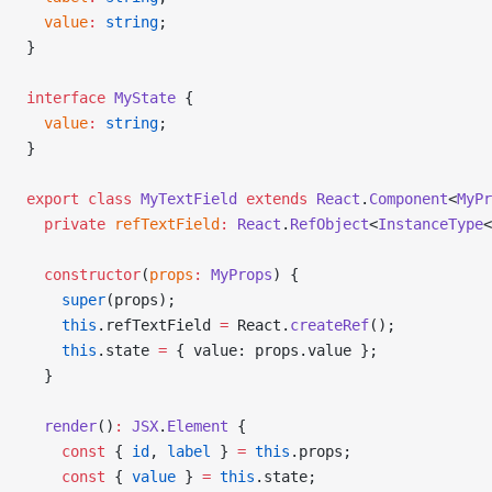
  value
:
 string
;
}
interface
 MyState
 {
  value
:
 string
;
}
export
 class
 MyTextField
 extends
 React
.
Component
<
MyPr
  private
 refTextField
:
 React
.
RefObject
<
InstanceType
<
  constructor
(
props
:
 MyProps
) {
    super
(props);
    this
.refTextField 
=
 React.
createRef
();
    this
.state 
=
 { value: props.value };
  }
  render
()
:
 JSX
.
Element
 {
    const
 { 
id
, 
label
 } 
=
 this
.props;
    const
 { 
value
 } 
=
 this
.state;