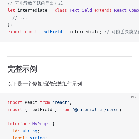
// 可能导致问题的导出方式
let
 intermediate 
=
 class
 TextField
 extends
 React
.
Comp
  // ...
};
export
 const
 TextField
 =
 intermediate; 
// 可能丢失类型
完整示例
以下是一个修复后的完整组件示例：
tsx
import
 React 
from
 'react'
;
import
 { TextField } 
from
 '@material-ui/core'
;
interface
 MyProps
 {
  id
:
 string
;
  label
:
 string
;