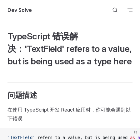
Skip to content
Dev Solve
TypeScript 错误解
决：'TextField' refers to a value,
but is being used as a type here
问题描述
在使用 TypeScript 开发 React 应用时，你可能会遇到以
下错误：
ts
'TextField'
 refers to a value, but is being used 
as
 a