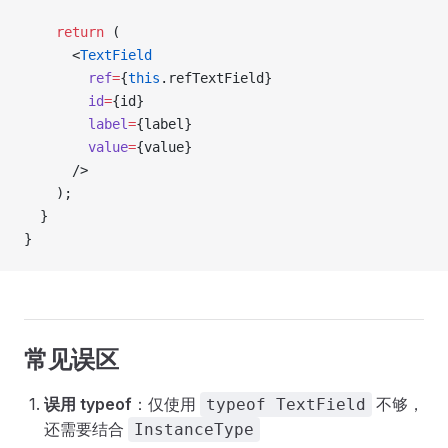
    return
 (
      <
TextField
        ref
=
{
this
.refTextField} 
        id
=
{id} 
        label
=
{label} 
        value
=
{value} 
      />
    );
  }
}
常见误区
误用 typeof
：仅使用
不够，
typeof TextField
还需要结合
InstanceType