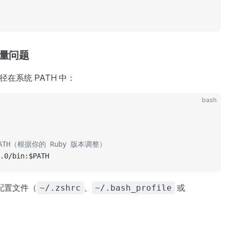
量问题
路径在系统 PATH 中：
bash
ATH（根据你的 Ruby 版本调整）
.0/bin:$PATH
 配置文件（
、
或
~/.zshrc
~/.bash_profile