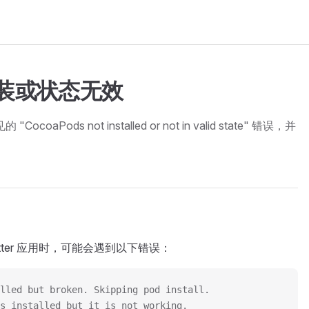
未安装或状态无效
coaPods not installed or not in valid state" 错误，并
utter 应用时，可能会遇到以下错误：
lled but broken. Skipping pod install.
s installed but it is not working.