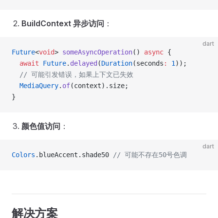
BuildContext 异步访问
：
dart
Future
<
void
> 
someAsyncOperation
() 
async
 {
  await
 Future
.
delayed
(
Duration
(seconds
:
 1
));
  // 可能引发错误，如果上下文已失效
  MediaQuery
.
of
(context).size;
}
颜色值访问
：
dart
Colors
.blueAccent.shade50 
// 可能不存在50号色调
解决方案