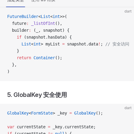
dart
FutureBuilder
<
List
<
int
>>(
  future
:
 _listOfInt
(),
  builder
:
 (_, snapshot) {
    if
 (snapshot.hasData) {
      List
<
int
> myList 
=
 snapshot.data
!
; 
// 安全访问
    }
    return
 Container
();
  },
)
5. GlobalKey 安全使用
dart
GlobalKey
<
FormState
> _key 
=
 GlobalKey
();
var
 currentState 
=
 _key.currentState;
if
 (currentState 
!=
 null
) {