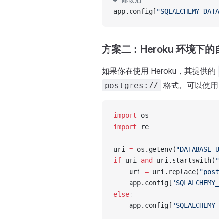
# 修改后
app.config[
"SQLALCHEMY_DATA
方案二：Heroku 环境下
如果你在使用 Heroku，其提供的
格式。可以使用
postgres://
import
 os
import
 re
uri 
=
 os.getenv(
"DATABASE_U
if
 uri 
and
 uri.startswith(
"
    uri 
=
 uri.replace(
"post
    app.config[
'SQLALCHEMY_
else
:
    app.config[
'SQLALCHEMY_