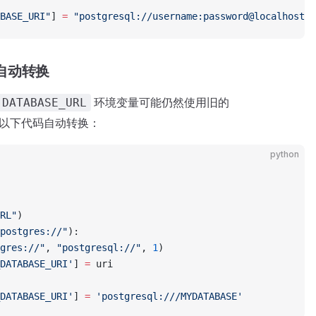
BASE_URI"
] 
=
 "postgresql://username:password@localhost:5
的自动转换
环境变量可能仍然使用旧的
DATABASE_URL
以下代码自动转换：
python
RL"
)
postgres://"
):
gres://"
, 
"postgresql://"
, 
1
)
DATABASE_URI'
] 
=
 uri
DATABASE_URI'
] 
=
 'postgresql:///MYDATABASE'