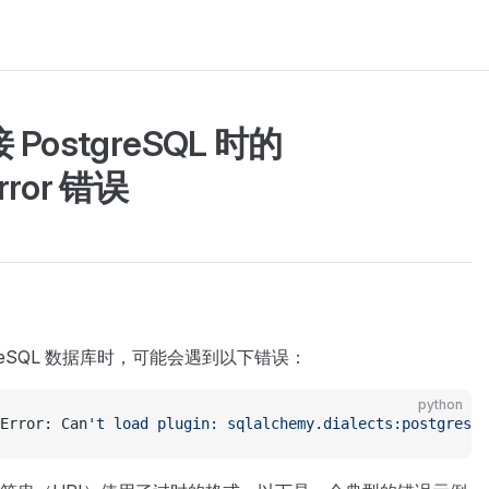
接 PostgreSQL 时的
rror 错误
stgreSQL 数据库时，可能会遇到以下错误：
python
Error: Can
't load plugin: sqlalchemy.dialects:postgres