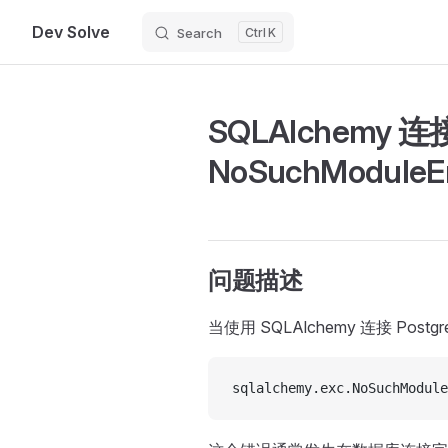
Dev Solve
Search
K
Skip to content
SQLAlchemy 连
NoSuchModuleE
问题描述
当使用 SQLAlchemy 连接 Po
sqlalchemy.exc.NoSuchModule