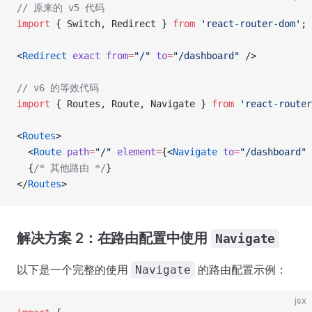
// 原来的 v5 代码
import
 { Switch, Redirect } 
from
 'react-router-dom'
;
<
Redirect
 exact
 from
=
"/"
 to
=
"/dashboard"
 />
// v6 的等效代码
import
 { Routes, Route, Navigate } 
from
 'react-router
<
Routes
>
  <
Route
 path
=
"/"
 element
=
{<
Navigate
 to
=
"/dashboard"
 
  {
/* 其他路由 */
}
</
Routes
>
解决方案 2：在路由配置中使用
Navigate
以下是一个完整的使用
的路由配置示例：
Navigate
jsx