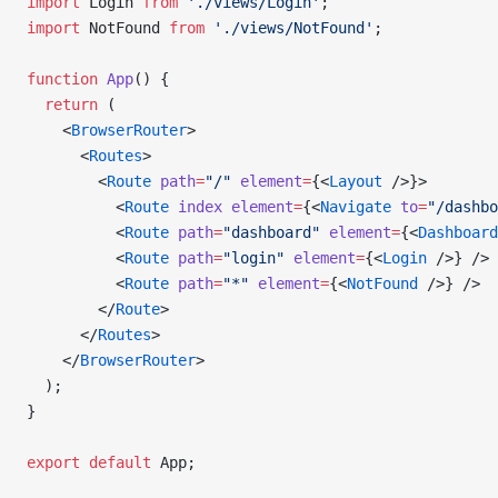
import
 Login 
from
 './views/Login'
;
import
 NotFound 
from
 './views/NotFound'
;
function
 App
() {
  return
 (
    <
BrowserRouter
>
      <
Routes
>
        <
Route
 path
=
"/"
 element
=
{<
Layout
 />}>
          <
Route
 index
 element
=
{<
Navigate
 to
=
"/dashbo
          <
Route
 path
=
"dashboard"
 element
=
{<
Dashboard
          <
Route
 path
=
"login"
 element
=
{<
Login
 />} />
          <
Route
 path
=
"*"
 element
=
{<
NotFound
 />} />
        </
Route
>
      </
Routes
>
    </
BrowserRouter
>
  );
}
export
 default
 App;