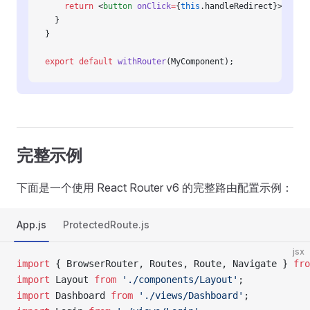
    return
 <
button
 onClick
=
{
this
.handleRedirect}>Go to
  }
}
export
 default
 withRouter
(MyComponent);
完整示例
下面是一个使用 React Router v6 的完整路由配置示例：
App.js
ProtectedRoute.js
jsx
import
 { BrowserRouter, Routes, Route, Navigate } 
fro
import
 Layout 
from
 './components/Layout'
;
import
 Dashboard 
from
 './views/Dashboard'
;