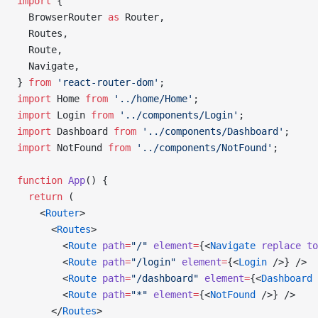
import
 {
  BrowserRouter 
as
 Router,
  Routes,
  Route,
  Navigate,
} 
from
 'react-router-dom'
;
import
 Home 
from
 '../home/Home'
;
import
 Login 
from
 '../components/Login'
;
import
 Dashboard 
from
 '../components/Dashboard'
;
import
 NotFound 
from
 '../components/NotFound'
;
function
 App
() {
  return
 (
    <
Router
>
      <
Routes
>
        <
Route
 path
=
"/"
 element
=
{<
Navigate
 replace
 to
        <
Route
 path
=
"/login"
 element
=
{<
Login
 />} />
        <
Route
 path
=
"/dashboard"
 element
=
{<
Dashboard
 
        <
Route
 path
=
"*"
 element
=
{<
NotFound
 />} />
      </
Routes
>