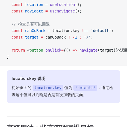
  const
 location
 =
 useLocation
();
  const
 navigate
 =
 useNavigate
();
  // 检查是否可以回退
  const
 canGoBack
 =
 location.key 
!==
 'default'
;
  const
 target
 =
 canGoBack 
?
 -
1
 :
 '/'
;
  return
 <
button
 onClick
=
{() 
=>
 navigate
(target)}>返
}
location.key 说明
初始页面的
值为
，通过检
location.key
'default'
查这个值可以判断是否是首次加载的页面。