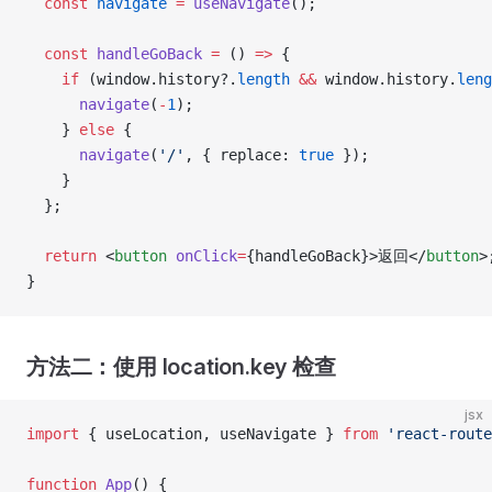
  const
 navigate
 =
 useNavigate
();
  const
 handleGoBack
 =
 () 
=>
 {
    if
 (window.history?.
length
 &&
 window.history.
leng
      navigate
(
-
1
);
    } 
else
 {
      navigate
(
'/'
, { replace: 
true
 });
    }
  };
  return
 <
button
 onClick
=
{handleGoBack}>返回</
button
>
}
方法二：使用 location.key 检查
jsx
import
 { useLocation, useNavigate } 
from
 'react-route
function
 App
() {