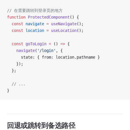
// 在需要跳转到登录页的地方
function
 ProtectedComponent
() {
  const
 navigate
 =
 useNavigate
();
  const
 location
 =
 useLocation
();
  const
 goToLogin
 =
 () 
=>
 {
    navigate
(
'/login'
, { 
      state: { from: location.pathname } 
    });
  };
  // ...
}
回退或跳转到备选路径