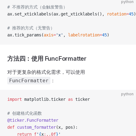
python
# 不推荐的方式（会触发警告）
ax.set_xticklabels(ax.get_xticklabels(), 
rotation
=
45
)
# 推荐的方式（无警告）
ax.tick_params(
axis
=
'x'
, 
labelrotation
=
45
)
方法四：使用 FuncFormatter
对于更复杂的格式化需求，可以使用
：
FuncFormatter
python
import
 matplotlib.ticker 
as
 ticker
# 创建格式化函数
@ticker.FuncFormatter
def
 custom_formatter
(x, pos):
    return
 f
'
{
x
:,.0f
}
'