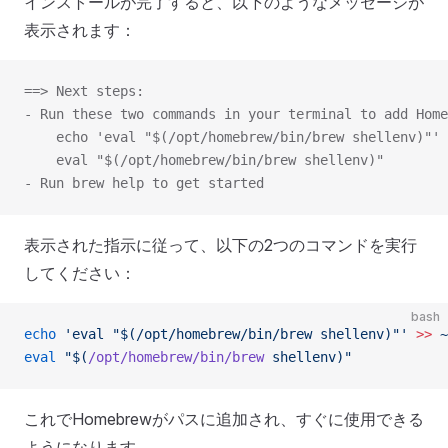
インストールが完了すると、以下のようなメッセージが
表示されます：
==> Next steps:
- Run these two commands in your terminal to add Home
    echo 'eval "$(/opt/homebrew/bin/brew shellenv)"' 
    eval "$(/opt/homebrew/bin/brew shellenv)"
- Run brew help to get started
表示された指示に従って、以下の2つのコマンドを実行
してください：
bash
echo
 'eval "$(/opt/homebrew/bin/brew shellenv)"'
 >>
 ~
eval
 "$(
/opt/homebrew/bin/brew
 shellenv)"
これでHomebrewがパスに追加され、すぐに使用できる
ようになります。