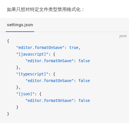
如果只想对特定文件类型禁用格式化：
settings.json
json
{
    "editor.formatOnSave"
: 
true
,
    "[javascript]"
: {
        "editor.formatOnSave"
: 
false
    },
    "[typescript]"
: {
        "editor.formatOnSave"
: 
false
    },
    "[json]"
: {
        "editor.formatOnSave"
: 
false
    }
}