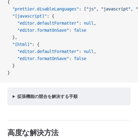
{
  "prettier.disableLanguages"
: [
"js"
, 
"javascript"
, 
"
  "[javascript]"
: {
    "editor.defaultFormatter"
: 
null
,
    "editor.formatOnSave"
: 
false
  },
  "[html]"
: {
    "editor.defaultFormatter"
: 
null
,
    "editor.formatOnSave"
: 
false
  }
}
拡張機能の競合を解決する手順
高度な解決方法