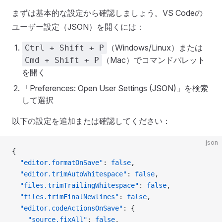
まずは基本的な設定から確認しましょう。VS Codeの
ユーザー設定（JSON）を開くには：
（Windows/Linux）または
Ctrl + Shift + P
（Mac）でコマンドパレット
Cmd + Shift + P
を開く
「Preferences: Open User Settings (JSON)」を検索
して選択
以下の設定を追加または確認してください：
json
{
  "editor.formatOnSave"
: 
false
,
  "editor.trimAutoWhitespace"
: 
false
,
  "files.trimTrailingWhitespace"
: 
false
,
  "files.trimFinalNewlines"
: 
false
,
  "editor.codeActionsOnSave"
: {
    "source.fixAll"
: 
false
,