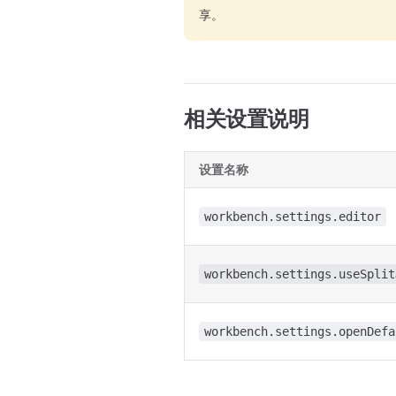
享。
相关设置说明
设置名称
workbench.settings.editor
workbench.settings.useSplit
workbench.settings.openDefa