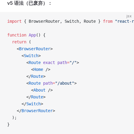
v5 语法（已废弃）：
jsx
import
 { BrowserRouter, Switch, Route } 
from
 "react-r
function
 App
() {
  return
 (
    <
BrowserRouter
>
      <
Switch
>
        <
Route
 exact
 path
=
"/"
>
          <
Home
 />
        </
Route
>
        <
Route
 path
=
"/about"
>
          <
About
 />
        </
Route
>
      </
Switch
>
    </
BrowserRouter
>
  );
}