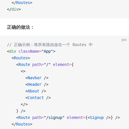
  </
Routes
>
</
div
>
正确的做法：
jsx
// 正确示例：将所有路由放在一个 Routes 中
<
div
 className
=
"App"
>
  <
Routes
>
    <
Route
 path
=
"/"
 element
=
{
      <>
        <
Navbar
 />
        <
Header
 />
        <
About
 />
        <
Contact
 />
      </>
    } />
    <
Route
 path
=
"/signup"
 element
=
{<
Signup
 />} />
  </
Routes
>