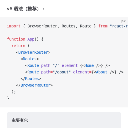
v6 语法（推荐）：
jsx
import
 { BrowserRouter, Routes, Route } 
from
 "react-r
function
 App
() {
  return
 (
    <
BrowserRouter
>
      <
Routes
>
        <
Route
 path
=
"/"
 element
=
{<
Home
 />} />
        <
Route
 path
=
"/about"
 element
=
{<
About
 />} />
      </
Routes
>
    </
BrowserRouter
>
  );
}
主要变化