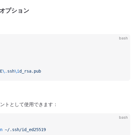
オプション
bash
E
\.
ssh
\i
d_rsa.pub
エージェントとして使用できます：
bash
n
 ~/.ssh/id_ed25519