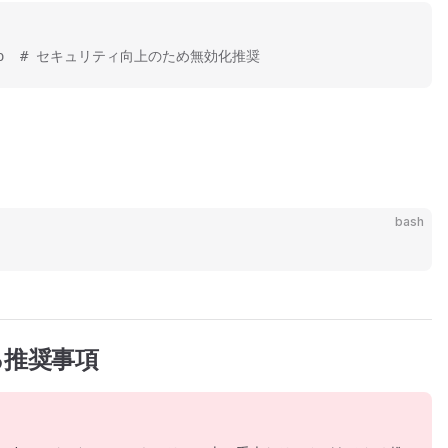
ion no  # セキュリティ向上のため無効化推奨
bash
る推奨事項