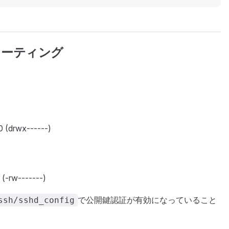
ューティング
drwx------)
 (-rw-------)
で公開鍵認証が有効になっていること
ssh/sshd_config