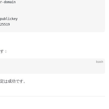
r-domain
publickey
25519
す：
bash
設定は成功です。